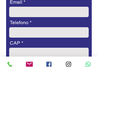
Email
Telefono
CAP
Modello a cui sei interessato
Accetto e acconsento l’informativa
sulla privacy
Acconsento al trattamento dei miei dati
personali per finalità di marketing