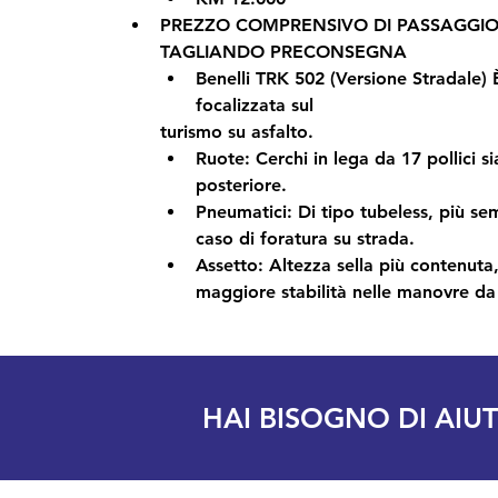
PREZZO COMPRENSIVO DI PASSAGGIO D
TAGLIANDO PRECONSEGNA	
Benelli TRK 502 (Versione Stradale) È
focalizzata sul
turismo su asfalto
.	
Ruote:
 Cerchi in lega da 
17 pollici
 si
posteriore.
Pneumatici:
 Di tipo 
tubeless
, più sem
caso di foratura su strada.
Assetto:
 Altezza sella più contenuta,
maggiore stabilità nelle manovre da
HAI BISOGNO DI AIU