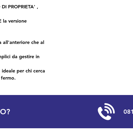
I PROPRIETA' , 
 la versione 
a all'anteriore che al 
plici da gestire in 
 ideale per chi cerca 
 fermo.
TO?
081